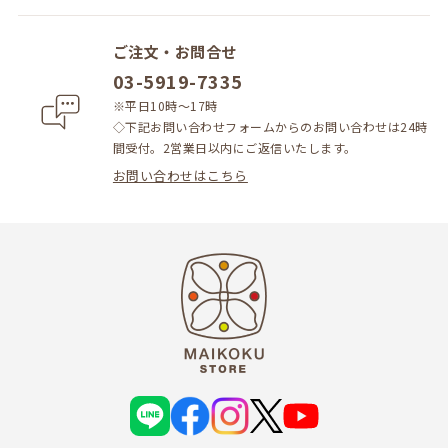
ご注文・お問合せ
03-5919-7335
※平日10時～17時
◇下記お問い合わせフォームからのお問い合わせは24時
間受付。2営業日以内にご返信いたします。
お問い合わせはこちら
L
f
i
X
Y
I
a
n
o
N
c
s
u