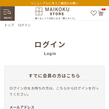
リニューアルに伴うご確認のお願い
0
お
カ
気
ー
MENU
に
ト
食べることで元気になる「食スタイル」
入
ペ
トップ
ログイン
り
ー
ジ
ログイン
Login
すでに会員の方はこちら
ログインIDをお持ちの方は、こちらからログインを行っ
てください。
メールアドレス