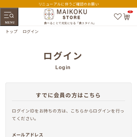
リニューアルに伴うご確認のお願い
0
お
カ
気
ー
MENU
に
ト
食べることで元気になる「食スタイル」
入
ペ
トップ
ログイン
り
ー
ジ
ログイン
Login
すでに会員の方はこちら
ログインIDをお持ちの方は、こちらからログインを行っ
てください。
メールアドレス