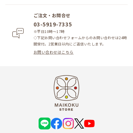
ご注文・お問合せ
03-5919-7335
※平日10時～17時
◇下記お問い合わせフォームからのお問い合わせは24時
間受付。2営業日以内にご返信いたします。
お問い合わせはこちら
L
f
i
X
Y
I
a
n
o
N
c
s
u