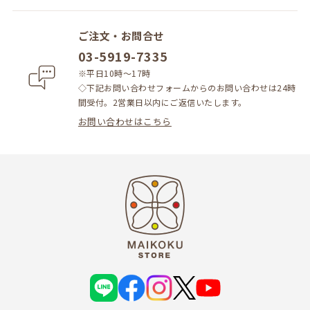
ご注文・お問合せ
03-5919-7335
※平日10時～17時
◇下記お問い合わせフォームからのお問い合わせは24時
間受付。2営業日以内にご返信いたします。
お問い合わせはこちら
L
f
i
X
Y
I
a
n
o
N
c
s
u