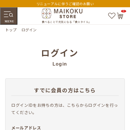
リニューアルに伴うご確認のお願い
0
お
カ
気
ー
MENU
に
ト
食べることで元気になる「食スタイル」
入
ペ
トップ
ログイン
り
ー
ジ
ログイン
Login
すでに会員の方はこちら
ログインIDをお持ちの方は、こちらからログインを行っ
てください。
メールアドレス