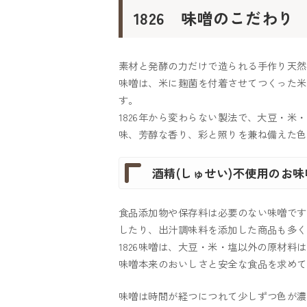
1826 味噌のこだわり
素材と発酵の力だけで造られる手作り天然
味噌󠄀は、米に麹菌を付着させてつくっ
す。
1826年から変わらない製法で、大豆・
味、芳醇な香り、彩と照りを兼ね備えた色味
酒精(しゅせい)不使用のお味
食品添加物や保存料は必要のない味噌󠄀
したり、出汁調味料を添加した商品も多く
1826味噌は、大豆・米・塩以外の原材料
味噌󠄀本来のおいしさと安全な食品を求めて
味噌󠄀は時間が経つにつれて少しずつ色が