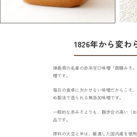
1826年から変
徳島県の名産の赤系甘口味噌「御膳みそ」
噌です。
毎日の食卓に欠かせない味噌󠄀だからこそ
ぬ製法で造られる無添加味噌󠄀です。
一般的な赤みそよりも、麹歩合の高い（お
品です。
原料の大豆と米は、厳選した国内産を使用