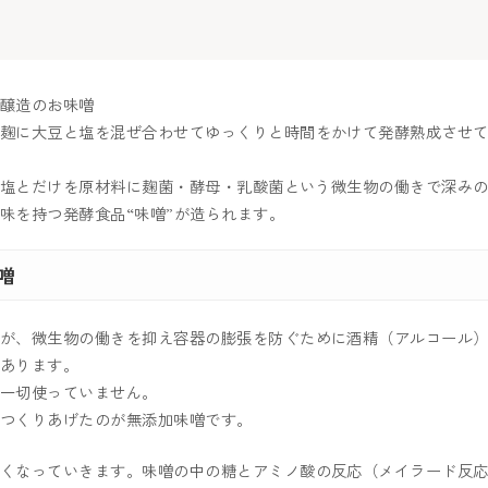
醸造のお味噌
た米麹に大豆と塩を混ぜ合わせてゆっくりと時間をかけて発酵熟成させ
米・塩とだけを原材料に麹菌・酵母・乳酸菌という微生物の働きで深み
を持つ発酵食品“味噌󠄀”が造られます。
噌
ですが、微生物の働きを抑え容器の膨張を防ぐために酒精（アルコール
あります。
は一切使っていません。
つくりあげたのが無添加味噌󠄀です。
濃くなっていきます。味噌󠄀の中の糖とアミノ酸の反応（メイラード反