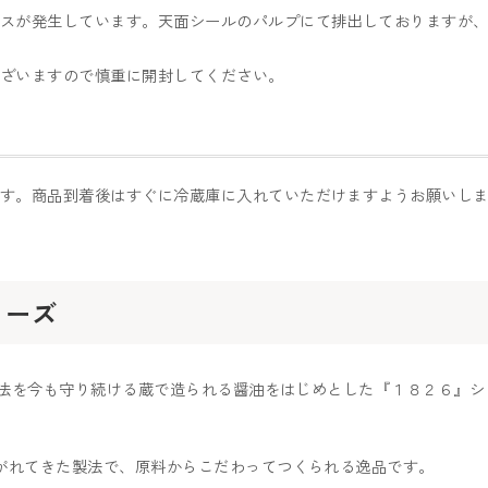
酸ガスが発生しています。天面シールのパルプにて排出しておりますが
ございますので慎重に開封してください。
す。商品到着後はすぐに冷蔵庫に入れていただけますようお願いし
リーズ
い製法を今も守り続ける蔵で造られる醤油をはじめとした『１８２６』シ
継がれてきた製法で、原料からこだわってつくられる逸品です。