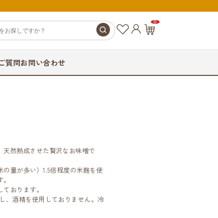
0
お
カ
気
ー
に
ト
ご質問
お問い合わせ
入
ペ
り
ー
ジ
、天然熟成させた贅沢なお味噌で
の量が多い）1.5倍程度の米麹を使
す。
しております。
にし、酒精を使用しておりません。冷