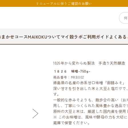
リニューアルに伴うご確認のお願い
おまかせコース
MAIKOKUついて
マイ穀ラボ
ご利用ガイド
よくある
1826年から変わらぬ製法 手造り天然醸造
１８２６ 味噌-750g-
商品番号：MKB002
徳島県の名産の赤系甘口味噌「御膳みそ」
深い甘さを引き出した米と大豆と塩だけで
す。
一般的な赤みそよりも、麹歩合の高い（お米
用し、丁寧につくられた風味豊かな逸品で
原料の大豆と米は、厳選した国内産を使用
※ このお味噌は、風味や酵母の力を大切
蔵庫で保管ください。