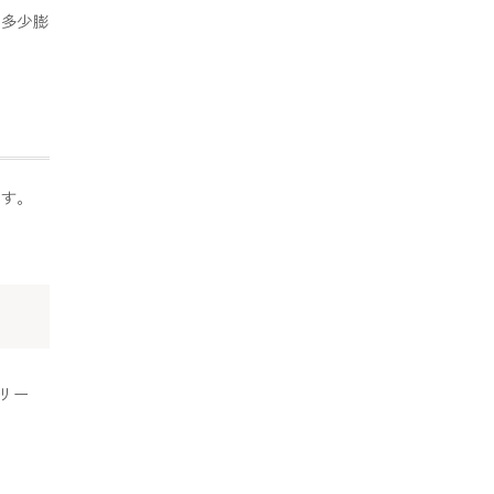
、多少膨
ます。
リー