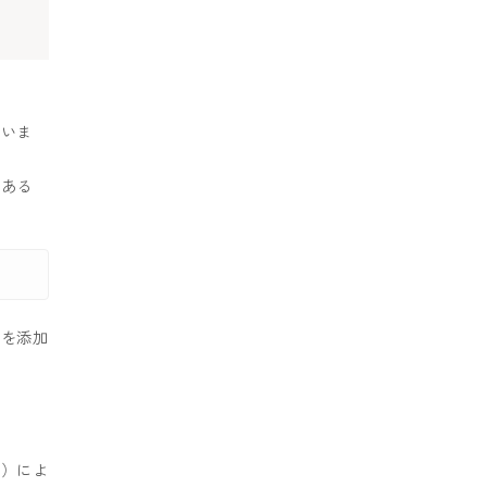
ていま
のある
）を添加
応）によ