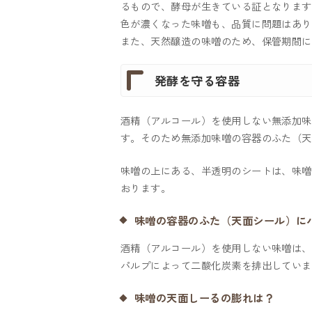
るもので、酵母が生きている証となります
色が濃くなった味噌󠄀も、品質に問題はあ
また、天然醸造の味噌のため、保管期間に
発酵を守る容器
酒精（アルコール）を使用しない無添加味
す。そのため無添加味噌󠄀󠄀の容器のふ
味噌󠄀の上にある、半透明のシートは、味噌
おります。
味噌󠄀の容器のふた（天面シール）に
酒精（アルコール）を使用しない味噌󠄀
パルプによって二酸化炭素を排出していま
味噌󠄀の天面しーるの膨れは？