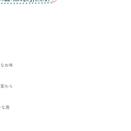
沢なお味
ら変わら
かな逸