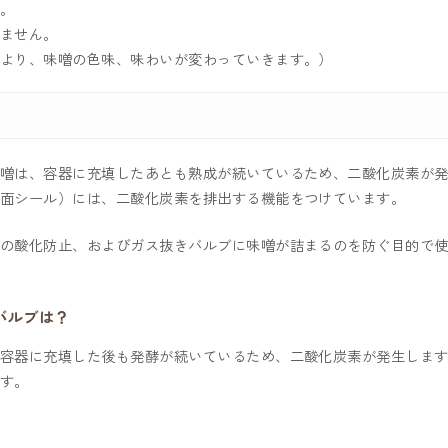
。
りません。
より、味噌の色味、味わいが変わっていきます。）
噌󠄀は、容器に充填したあとも熟成が続いているため、二酸化炭素が
た（天面シール）には、二酸化炭素を排出する機能をつけています。
󠄀の酸化防止、およびガス抜きバルブに味噌󠄀が詰まるのを防ぐ目的で
バルブは？
は、容器に充填した後も発酵が続いているため、二酸化炭素が発生しま
す。