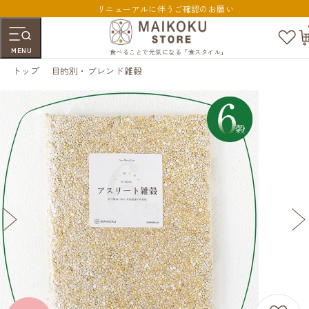
リニューアルに伴うご確認のお願い
お
気
MENU
に
食べることで元気になる「食スタイル」
入
トップ
目的別・ブレンド雑穀
り