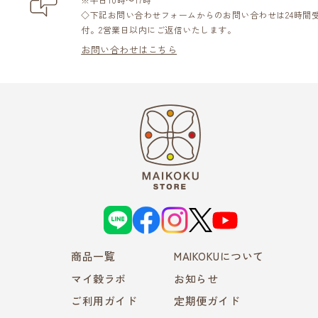
◇下記お問い合わせフォームからのお問い合わせは24時間
付。2営業日以内にご返信いたします。
お問い合わせはこちら
L
f
i
X
Y
I
a
n
o
N
c
s
u
E
e
t
T
商品一覧
b
a
MAIKOKUについて
u
o
g
b
o
r
e
マイ穀ラボ
お知らせ
k
a
m
ご利用ガイド
定期便ガイド