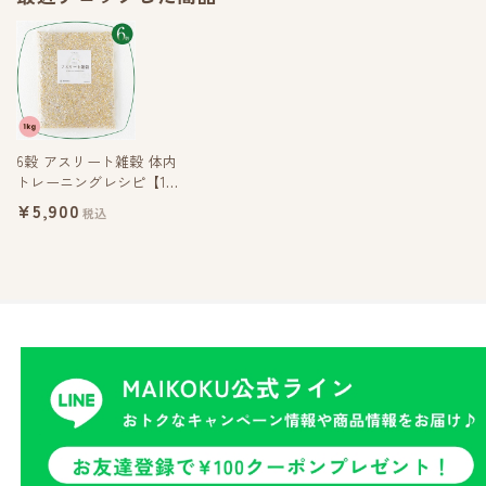
6穀 アスリート雑穀 体内
トレーニングレシピ【1k
g】
¥5,900
税込