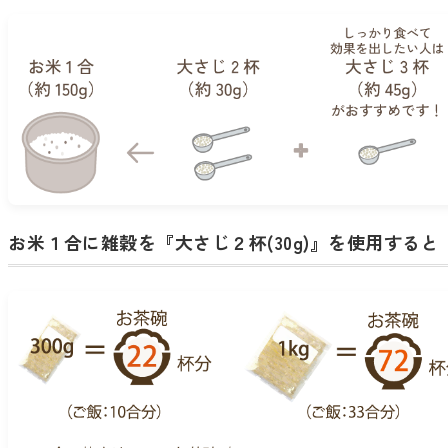
お米１合に雑穀を『大さじ２杯(30g)』を使用すると