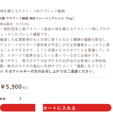
体を鍛えるアスリート向けブレンド雑穀
6穀 アスリート雑穀 体内トレーニングレシピ【1kg】
商品番号：MLT0006
一般社団法人食アスリート協会が体を鍛えるアスリート用にプロデ
ュースしたブレンド雑穀です。
徹底した品質管理のもと大切に育てられた６種類の雑穀を配合し、
アスリートやスポーツ愛好者が不足しがちな栄養素をしっかりと摂
ることができるので、とくに日頃からカラダづくりを意識している
方、スポーツで結果を出したいと思っている方にお勧めです。
食べやすく、育ちざかりのお子さまのお弁当やお夜食にも相性抜
群。毎日のカラダの強化に天然サプリメント「雑穀」をどうぞ！
※ そばアレルギーの方のお召し上がりはご遠慮ください。
¥5,900
税込
数量：
カートに入れる