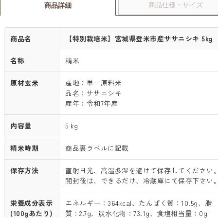
商品仕様・サイズ
商品詳細
商品名
【特別栽培米】宮城県登米市産ササニシキ 5kg
名称
精米
原材玄米
産地：単一原料米
品名：ササニシキ
産年：令和7年産
内容量
5 kg
精米時期
商品裏ラベルに記載
保存方法
直射日光、高温多湿を避けて保存してください
開封後は、できるだけ、冷蔵庫にて保存下さい
栄養成分表示
エネルギー：364kcal、たんぱく質：10.5g、脂
(100gあたり)
質：2.7g、炭水化物：73.1g、食塩相当量：0g