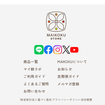
L
f
i
X
Y
I
a
n
o
N
c
s
u
E
e
t
T
商品一覧
b
a
MAIKOKUについて
u
o
g
b
o
r
e
マイ穀ラボ
お知らせ
k
a
m
ご利用ガイド
定期便ガイド
よくあるご質問
メルマガ登録
お問い合わせ
特定取引法に基づく表示
プライバシーポリシー
会社概要