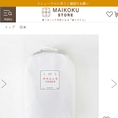
リニューアルに伴うご確認のお願い
お
気
MENU
に
食べることで元気になる「食スタイル」
入
トップ
白米
り