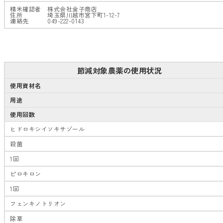
精米確認者 株式会社金子商店
住所 埼玉県川越市宮下町1-12-7
連絡先 049-222-0143
節減対象農薬の使用状況
使用資材名
用途
使用回数
ヒドロキシイソキサゾール
殺菌
1回
ピロキロン
1回
フェンキノトリオン
除草