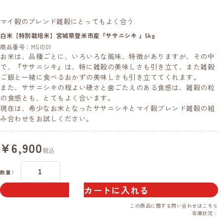
マイ穀のブレンド雑穀にとってもよく合う
白米【特別栽培米】宮城県登米市産『ササニシキ 』5kg
商品番号：MSI001
お米は、品種ごとに、いろいろな風味、特徴がありますが、その中
で、『ササニシキ』は、特に雑穀の美味しさも引き立て、また雑穀
ご飯と一緒に食べるおかずの美味しさも引き立ててくれます。
また、ササニシキの程よい硬さと歯ごたえのある食感は、雑穀の粒
の食感とも、とてもよく合います。
現在は、希少なお米となったササニシキとマイ穀ブレンド雑穀の組
み合わせをお試しください。
¥6,900
税込
数量：
カートに入れる
この商品に関する問い合わせは
こちら
在庫状況：