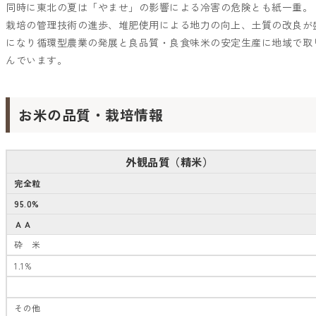
同時に東北の夏は「やませ」の影響による冷害の危険とも紙一重。
栽培の管理技術の進歩、堆肥使用による地力の向上、土質の改良が
になり循環型農業の発展と良品質・良食味米の安定生産に地域で取
んでいます。
お米の品質・栽培情報
外観品質（精米）
完全粒
95.0%
ＡＡ
砕 米
1.1%
その他