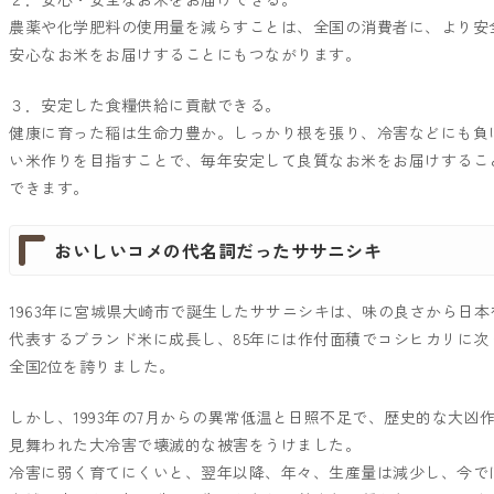
農薬や化学肥料の使用量を減らすことは、全国の消費者に、より安
安心なお米をお届けすることにもつながります。
３．安定した食糧供給に貢献できる。
健康に育った稲は生命力豊か。しっかり根を張り、冷害などにも負
い米作りを目指すことで、毎年安定して良質なお米をお届けするこ
できます。
おいしいコメの代名詞だったササニシキ
1963年に宮城県大崎市で誕生したササニシキは、味の良さから日本
代表するブランド米に成長し、85年には作付面積でコシヒカリに次
全国2位を誇りました。
しかし、1993年の7月からの異常低温と日照不足で、歴史的な大凶
見舞われた大冷害で壊滅的な被害をうけました。
冷害に弱く育てにくいと、翌年以降、年々、生産量は減少し、今で