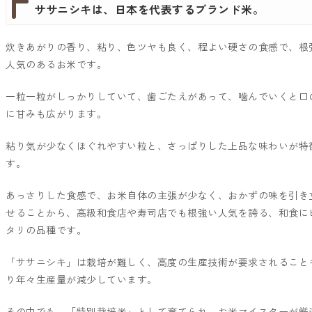
ササニシキは、日本を代表するブランド米。
炊きあがりの香り、粘り、色ツヤも良く、程よい硬さの食感で、根
人気のあるお米です。
一粒一粒がしっかりしていて、歯ごたえがあって、噛んでいくと口
に甘みも広がります。
粘り気が少なくほぐれやすい粒と、さっぱりした上品な味わいが特
す。
あっさりした食感で、お米自体の主張が少なく、おかずの味を引き
せることから、高級和食店や寿司店でも根強い人気を誇る、和食に
タリの品種です。
「ササニシキ」は栽培が難しく、高度の生産技術が要求されること
り年々生産量が減少しています。
その中でも、「特別栽培米」として育てられ、お米マイスターが厳