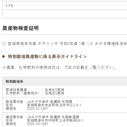
3.9%
農産物検査証明
◇ 宮城県登米市産 ササニシキ 令和7年産 1等（※ みやぎ環境保全
特別栽培農産物に係る表示ガイドライン
※農薬、化学肥料の使用状況は、下記の記載をご覧ください。
特別栽培米
節減対象農薬 ：当地比5割減
化学肥料（窒素成分）：当地比5割減
栽培責任者 JAみやぎ登米 営農部 米殻課
住所 宮城県登米市迫町佐沼字中江3-9-1
連絡先 0220-23-1601
確認責任者 JAみやぎ登米 営農部 米穀検査課
住所 宮城県登米市中田町上沼字新田68-1
連絡先 0220-34-7681