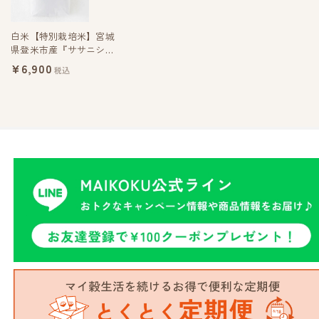
白米【特別栽培米】宮城
県登米市産『ササニシキ
』5kg
¥6,900
税込