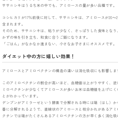
ササニシキはうるち米の中でも、アミロースの量が多い品種です。
コシヒカリが17％前後に対して、ササニシキは、アミロースが20～2
含まれます。
そのため、ササニシキは、粘りが少なく、さっぱりした食味となり
かずの味を引き立ち、和食に合うご飯になります。
「ごはん」がなかなか進まない、小さなお子さまにオススメです。
ダイエット中の方に嬉しい効果！
アミロースとアミロペクチンの構造の違いは消化吸収にも影響しま
このアミロペクチンの割合が高いほど、血糖値は上がりやすく、逆
ミロペクチンが少なくてアミロースが多いお米は血糖値を上げにく
とがわかっています。
デンプンがアミラーゼという酵素で分解される時には端（はし）か
番に分解されるようで、直線状のアミロースと枝分かれがあるアミ
クチンでは端がたくさんあるアミロペクチンの方が早く多く消化吸