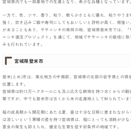
宮城県内でも一部産地での生産となり、希少な品種となっています
一方で、色、ツヤ、香り、粘り、軟らかさともに優れ、粘りやうま
強く、炊き込みご飯や寿司にしてもおいしいと評判が高く、根強い
があることもあり、ササニシキの発祥の地、宮城県登米市では、「
ニシキ復活プロジェクト」を通じて、地域でササニシキの栽培に取
みも行われています。
宮城県登米市
登米(とめ)市は、東北地方の中南部、宮城県の北部の岩手県との県
位置します。
宮城県は約13万ヘクタールにも及ぶ広大な耕地を持つ古くからの穀
帯ですが、中でも登米市は古くから米の名産地として知られていま
稲の成長期から開花期にあたる夏、昼は十分な日照に恵まれながら
は涼しいという寒暖の差を持つ宮城県は、稲にとっても消耗が少な
害虫の発生も抑えられ、健全な生育を促す好条件の地域です。