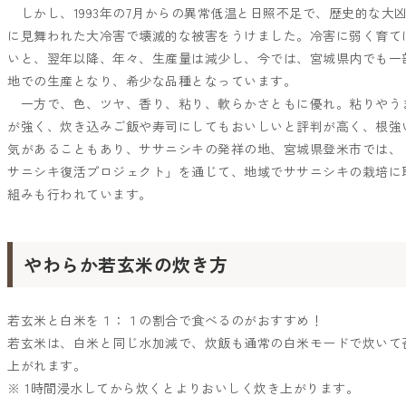
しかし、1993年の7月からの異常低温と日照不足で、歴史的な大
に見舞われた大冷害で壊滅的な被害をうけました。冷害に弱く育て
いと、翌年以降、年々、生産量は減少し、今では、宮城県内でも一
地での生産となり、希少な品種となっています。
一方で、色、ツヤ、香り、粘り、軟らかさともに優れ。粘りやう
が強く、炊き込みご飯や寿司にしてもおいしいと評判が高く、根強
気があることもあり、ササニシキの発祥の地、宮城県登米市では、
サニシキ復活プロジェクト」を通じて、地域でササニシキの栽培に
組みも行われています。
やわらか若玄米の炊き方
若玄米と白米を１：１の割合で食べるのがおすすめ！
若玄米は、白米と同じ水加減で、炊飯も通常の白米モードで炊いて
上がれます。
※ 1時間浸水してから炊くとよりおいしく炊き上がります。