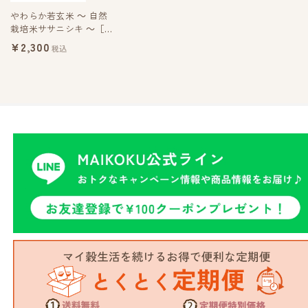
やわらか若玄米 ～ 自然
栽培米ササニシキ ～［1k
g］宮城県石巻市産
¥2,300
税込