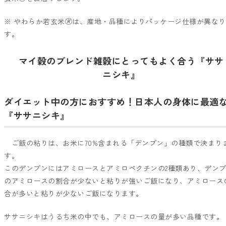
※ やわらか若玄米🄬は、産地・品種によりパッケージ仕様が異な
す。
マイ穀のブレンド雑穀にとってもよく合う『ササ
ニシキ』
ダイエット中の方におすすめ！日本人の身体に最適
『ササニシキ』
ご飯の粘りは、お米に70%含まれる「デンプン」の種類で決まり
す。
このデンプンにはアミロースとアミロペクチンの2種類あり、デン
のアミロースの割合が少ないと粘りが強いご飯になり、アミロース
合が多いと粘りが少ないご飯になります。
ササニシキはうるち米の中でも、アミロースの量が多い品種です。