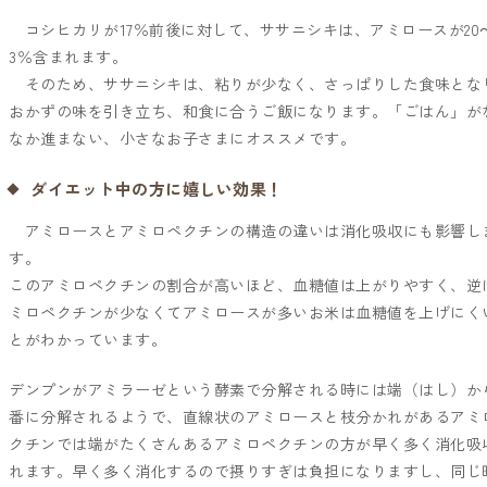
コシヒカリが17％前後に対して、ササニシキは、アミロースが20～
3％含まれます。
そのため、ササニシキは、粘りが少なく、さっぱりした食味とな
おかずの味を引き立ち、和食に合うご飯になります。「ごはん」が
なか進まない、小さなお子さまにオススメです。
ダイエット中の方に嬉しい効果！
アミロースとアミロペクチンの構造の違いは消化吸収にも影響し
す。
このアミロペクチンの割合が高いほど、血糖値は上がりやすく、逆
ミロペクチンが少なくてアミロースが多いお米は血糖値を上げにく
とがわかっています。
デンプンがアミラーゼという酵素で分解される時には端（はし）か
番に分解されるようで、直線状のアミロースと枝分かれがあるアミ
クチンでは端がたくさんあるアミロペクチンの方が早く多く消化吸
れます。早く多く消化するので摂りすぎは負担になりますし、同じ