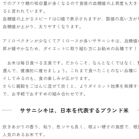
でのブドウ糖の吸収量が多くなるので食後の血糖値の上昇度も大き
ると言われています。
血糖値の上がるスピードはGI値で表示されますが、数値の高い方が
血糖値が上がり、太りやすくなります。
アミロペクチンが少なくてアミロースが多いササニシキは、血糖値
昇が緩やかなため、ダイエットに取り組む方にお勧めの品種です！
お米は毎日食べる主食です。だからこそ、なんとなくではなく、
選んで、健康的に痩せましょう。これまで食べたことのない品種に
イしてみるのも、食の楽しみが広がります。
さらに雑穀をごはんに混ぜて炊くと、よりダイエット効果を発揮す
で、お手軽でおすすめの組み合わせです。
ササニシキは、日本を代表するブランド米
炊きあがりの香り、粘り、色ツヤも良く、程よい硬さの食感で、根
人気のあるお米です。