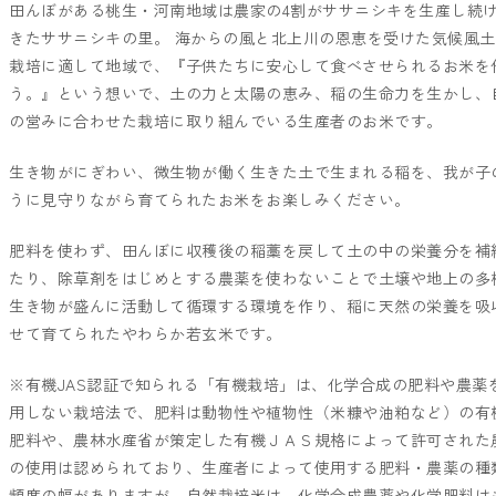
田んぼがある桃生・河南地域は農家の4割がササニシキを生産し続
きたササニシキの里。 海からの風と北上川の恩恵を受けた気候風土
栽培に適して地域で、『子供たちに安心して食べさせられるお米を
う。』という想いで、土の力と太陽の恵み、稲の生命力を生かし、
の営みに合わせた栽培に取り組んでいる生産者のお米です。
生き物がにぎわい、微生物が働く生きた土で生まれる稲を、我が子
うに見守りながら育てられたお米をお楽しみください。
肥料を使わず、田んぼに収穫後の稲藁を戻して土の中の栄養分を補
たり、除草剤をはじめとする農薬を使わないことで土壌や地上の多
生き物が盛んに活動して循環する環境を作り、稲に天然の栄養を吸
せて育てられたやわらか若玄米です。
※有機JAS認証で知られる「有機栽培」は、化学合成の肥料や農薬
用しない栽培法で、肥料は動物性や植物性（米糠や油粕など）の有
肥料や、農林水産省が策定した有機ＪＡＳ規格によって許可された
の使用は認められており、生産者によって使用する肥料・農薬の種
頻度の幅がありますが、自然栽培米は、化学合成農薬や化学肥料は