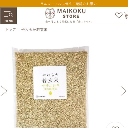
リニューアルに伴うご確認のお願い
お
気
MENU
に
食べることで元気になる「食スタイル」
入
トップ
やわらか若玄米
り