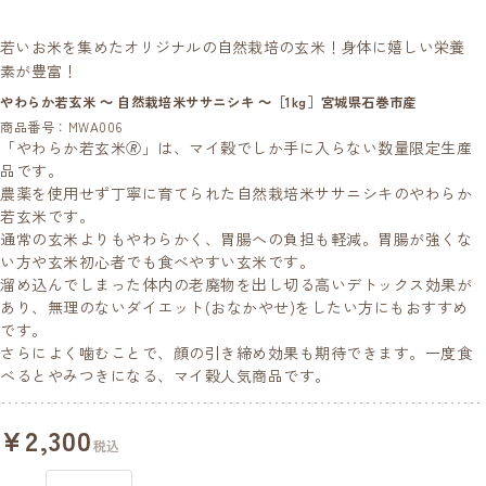
若いお米を集めたオリジナルの自然栽培の玄米！身体に嬉しい栄養
素が豊富！
やわらか若玄米 ～ 自然栽培米ササニシキ ～［1kg］宮城県石巻市産
商品番号：MWA006
「やわらか若玄米🄬」は、マイ穀でしか手に入らない数量限定生産
品です。
農薬を使用せず丁寧に育てられた自然栽培米ササニシキのやわらか
若玄米です。
通常の玄米よりもやわらかく、胃腸への負担も軽減。胃腸が強くな
い方や玄米初心者でも食べやすい玄米です。
溜め込んでしまった体内の老廃物を出し切る高いデトックス効果が
あり、無理のないダイエット(おなかやせ)をしたい方にもおすすめ
です。
さらによく噛むことで、顔の引き締め効果も期待できます。一度食
べるとやみつきになる、マイ穀人気商品です。
¥2,300
税込