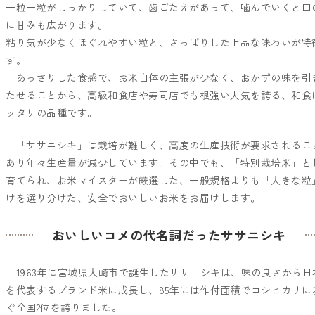
一粒一粒がしっかりしていて、歯ごたえがあって、噛んでいくと口
に甘みも広がります。
粘り気が少なくほぐれやすい粒と、さっぱりした上品な味わいが特
す。
あっさりした食感で、お米自体の主張が少なく、おかずの味を引
たせることから、高級和食店や寿司店でも根強い人気を誇る、和食
ッタリの品種です。
「ササニシキ」は栽培が難しく、高度の生産技術が要求されるこ
あり年々生産量が減少しています。その中でも、「特別栽培米」と
育てられ、お米マイスターが厳選した、一般規格よりも「大きな粒
けを選り分けた、安全でおいしいお米をお届けします。
おいしいコメの代名詞だったササニシキ
1963年に宮城県大崎市で誕生したササニシキは、味の良さから日
を代表するブランド米に成長し、85年には作付面積でコシヒカリに
ぐ全国2位を誇りました。