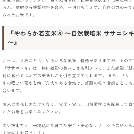
ろん、堆肥や有機質肥料を含め、一切何も与えず、自然の力のみで
られたお米です。
『やわらか若玄米🄬 ～自然栽培米 ササニシ
～』
お米は、品種ごとに、いろいろな風味、特徴がありますが、その中
『ササニシキ』は、特に雑穀の美味しさも引き立て、また雑穀ご飯
緒に食べるおかずの美味しさも引き立ててくれます。 また、ササニ
キの程よい硬さと歯ごたえのある食感は、雑穀の粒の食感ととても
合います。
お米の美味しさだけでなく、安全・安心、自然環境にも配慮して育
れたお米をお楽しみください。
高い技術力と、丹精込めた育てた安全・安心なササニシキのやわら
玄米🄬をお届けします。