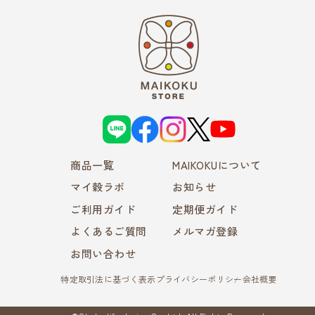
L
f
i
X
Y
I
a
n
o
N
c
s
u
E
e
t
T
商品一覧
b
a
MAIKOKUについて
u
o
g
b
o
r
e
マイ穀ラボ
お知らせ
k
a
m
ご利用ガイド
定期便ガイド
よくあるご質問
メルマガ登録
お問い合わせ
特定取引法に基づく表示
プライバシーポリシー
会社概要