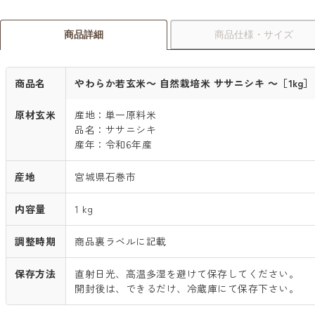
商品仕様・サイズ
商品詳細
商品名
やわらか若玄米～ 自然栽培米 ササニシキ ～［1kg］
原材玄米
産地：単一原料米
品名：ササニシキ
産年：令和6年産
産地
宮城県石巻市
内容量
1 kg
調整時期
商品裏ラベルに記載
保存方法
直射日光、高温多湿を避けて保存してください。
開封後は、できるだけ、冷蔵庫にて保存下さい。