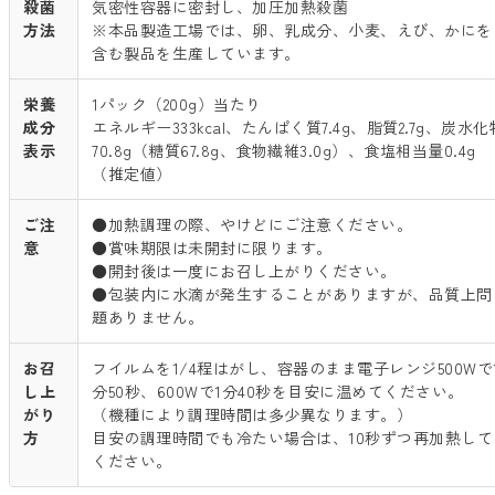
殺菌
気密性容器に密封し、加圧加熱殺菌
方法
※本品製造工場では、卵、乳成分、小麦、えび、かにを
含む製品を生産しています。
栄養
1パック（200g）当たり
成分
エネルギー333kcal、たんぱく質7.4g、脂質2.7g、炭水化
表示
70.8g（糖質67.8g、食物繊維3.0g）、食塩相当量0.4g
（推定値）
ご注
●加熱調理の際、やけどにご注意ください。
意
●賞味期限は未開封に限ります。
●開封後は一度にお召し上がりください。
●包装内に水滴が発生することがありますが、品質上問
題ありません。
お召
フイルムを1/4程はがし、容器のまま電子レンジ500Wで
し上
分50秒、600Wで1分40秒を目安に温めてください。
がり
（機種により調理時間は多少異なります。）
方
目安の調理時間でも冷たい場合は、10秒ずつ再加熱して
ください。