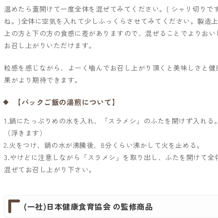
温めたら蓋開けて一度全体を混ぜてみてください。( シャリ切りで
ね。)全体に空気を入れて少しふっくらさせてみてください。製造
上の方と下の方の食感に差がありますので、混ぜることでよりおい
お召し上がりいただけます。
粒感を感じながら、よーく噛んでお召し上がり頂くと美味しさと健
果がより期待できます。
【パックご飯の湯煎について】
1.鍋にたっぷりめの水を入れ、「スラメシ」のふたを開けず入れる
（浮きます）
2.火をつけ、鍋の水が沸騰後、8分くらい沸かして火を止める。
3.やけどに注意しながら「スラメシ」を取り出し、ふたを開けて全
混ぜてお召し上がり下さい。
(一社)日本健康食育協会 の監修商品