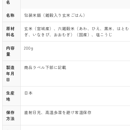
名
名称
包装米飯（雑穀入り玄米ごはん）
原材
玄米（宮城産）、六雑穀米（あわ、ひえ、黒米、はとむ
料名
ぎ、いなきび、おおむぎ）（国産）、塩こうじ
内容
200g
量
製造
商品ラベル下部に記載
年月
日
生産
日本
地
保存
直射日光、高温多湿を避け常温保存
方法