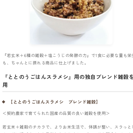
『若玄米＋6種の雑穀＋塩こうじの発酵の力』で1食に必要な量も栄
も、ちゃんとに摂れる商品に仕上げました。
『ととのうごはんスラメシ』用の独自ブレンド雑穀
用
【ととのうごはんスラメシ ブレンド雑穀】
＜契約農家で育てられた国産の品質の良い雑穀を使用＞
若玄米＋雑穀のチカラで、よりお米生活で、体調が整い、スラっと