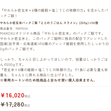
『やわらか若玄米＋6種の雑穀＋塩こうじの発酵の力』を活かしたパ
ックご飯！
やわらか若玄米パックご飯『ととのうごはん スラメシ』(200g)×36個
商品番号：MWP004
MAIKOKUオリジナル商品「やわらか若玄米」のパックご飯です。
やわらか若玄米と、このパックご飯用に独自の配合でブレンドした
国産(岩手県・北海道産)の6種のブレンド雑穀を使用したしっかり20
0gのパックご飯です。
しっかり、ちゃんと召し上がってほしいので、容量はしっかりごは
んの200gです。
『若玄米＋6種の雑穀＋塩こうじの発酵の力』で1食に必要な量も栄
養も、ちゃんとに摂れる商品に仕上げました。
※専用カートンのため他商品と合わせ買い購入出来ません。
¥16,020
税込
¥17,280
税込