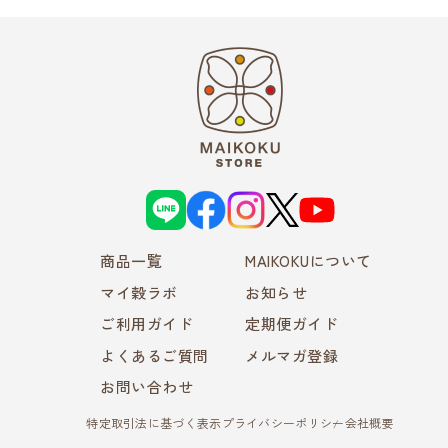
L
f
i
X
Y
I
a
n
o
N
c
s
u
E
e
t
T
商品一覧
b
a
MAIKOKUについて
u
o
g
b
o
r
e
マイ穀ラボ
お知らせ
k
a
m
ご利用ガイド
定期便ガイド
よくあるご質問
メルマガ登録
お問い合わせ
特定取引法に基づく表示
プライバシーポリシー
会社概要