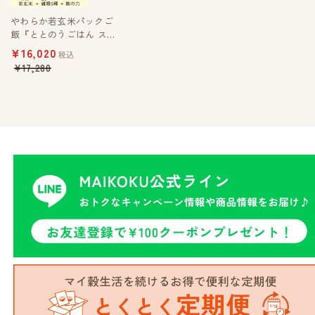
やわらか若玄米パックご
飯『ととのうごはん ス
ラメシ』(200g)×36個
¥16,020
税込
¥17,280