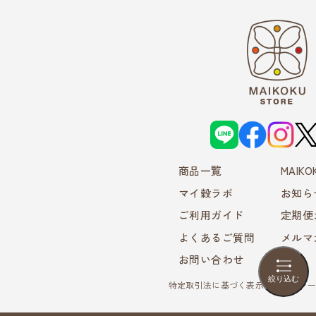
L
f
i
X
I
a
n
N
c
s
E
e
t
商品一覧
b
a
MAIK
o
g
o
r
マイ穀ラボ
お知ら
k
a
m
ご利用ガイド
定期便
よくあるご質問
メルマ
お問い合わせ
絞り込む
特定取引法に基づく表示
プライバシー