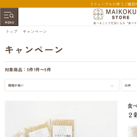
リニューアルに伴うご確認
MENU
食べることで元気になる「食スタ
トップ
キャンペーン
キャンペーン
対象商品：
5件
1件～5件
価格が高い
20件