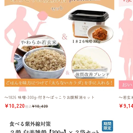
～1826 味噌-300g-付き～ぽっこりお腹解消セット
～若玄
¥10,220
¥9,1
¥10,420
税込