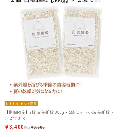
おすすめ
セット商品
【期間限定】2穀 白美雑穀 300g x 2袋セット<<白美雑穀レ
シピ付き>>
¥3,400
¥3,600
税込