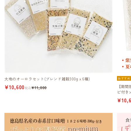
大地のオーロラセット(ブレンド雑穀300gｘ6種)
おすすめ
¥10,600
【期間限
¥11,000
税込
ピ付き>
¥10,