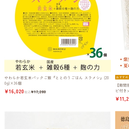
やわらか若玄米パックご飯『ととのうごはん スラメシ』(20
おすすめ
0g)×36個
【期間限
¥16,020
ピ付き>
¥17,280
税込
¥11,