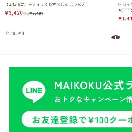
【太麺 6袋】キレイつくる玄米めん スラめん
やわら
0g)×3
¥3,420
¥3,480
税込
¥1,4
12件
1件～12件
1