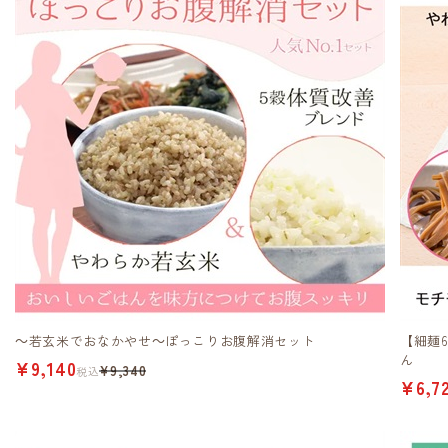
～若玄米でおなかやせ～ぽっこりお腹解消セット
【細麺
ん
¥9,140
¥9,340
税込
¥6,7