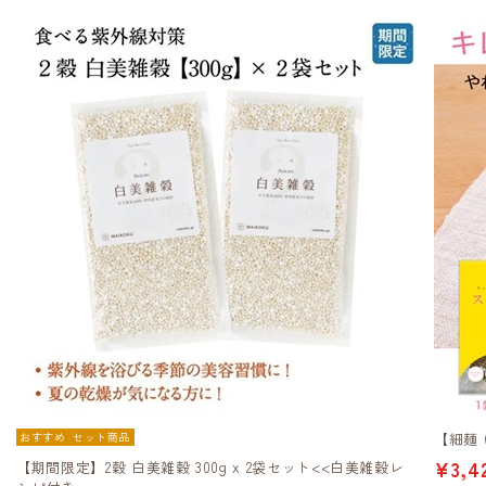
おすすめ
セット商品
【細麺
¥3,4
【期間限定】2穀 白美雑穀 300g x 2袋セット<<白美雑穀レ