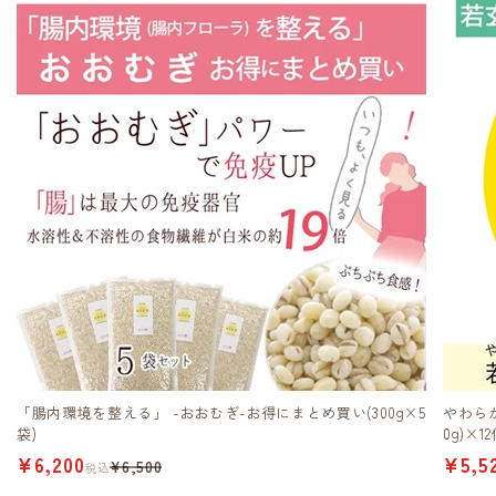
「腸内環境を整える」 -おおむぎ-お得にまとめ買い(300g×5
やわら
袋)
0g)×1
¥6,200
¥5,5
¥6,500
税込