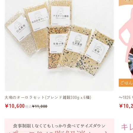
大地のオーロラセット(ブレンド雑穀300gｘ6種)
～182
¥10,600
¥10,
¥11,000
税込