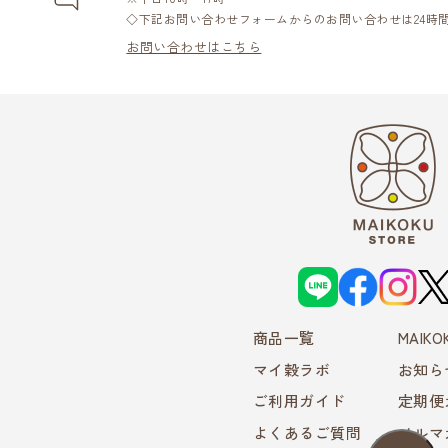
◇下記お問い合わせフォームからのお問い合わせは24時
お問い合わせはこちら
L
f
i
X
I
a
n
N
c
s
E
e
t
商品一覧
b
a
MAIK
o
g
o
r
マイ穀ラボ
お知ら
k
a
m
ご利用ガイド
定期便
よくあるご質問
メルマ