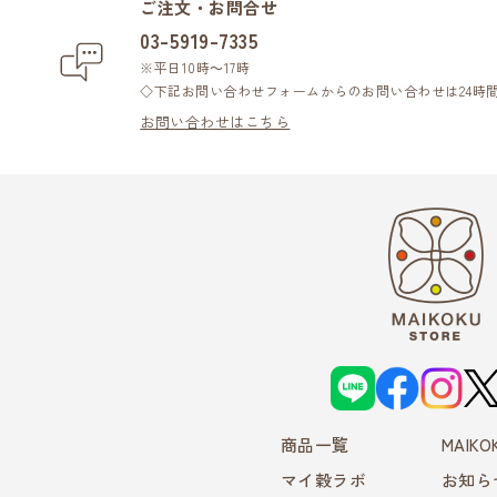
ご注文・お問合せ
03-5919-7335
※平日10時～17時
◇下記お問い合わせフォームからのお問い合わせは24時
お問い合わせはこちら
L
f
i
X
I
a
n
N
c
s
E
e
t
商品一覧
b
a
MAIK
o
g
o
r
マイ穀ラボ
お知ら
k
a