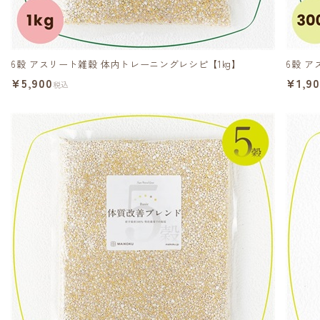
6穀 アスリート雑穀 体内トレーニングレシピ【1kg】
6穀 ア
¥5,900
¥1,9
税込