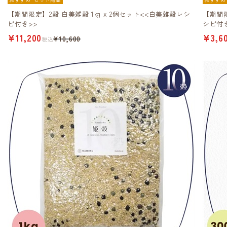
【期間限定】2穀 白美雑穀 1kg x 2個セット<<白美雑穀レシ
【期間限
ピ付き>>
シピ付き
¥11,200
¥3,6
¥10,600
税込