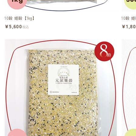
10穀 姫穀【1kg】
10穀 
¥5,600
¥1,8
税込