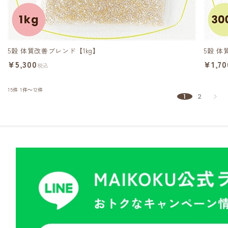
5穀 体質改善ブレンド【1kg】
5穀 体
¥5,300
¥1,70
税込
15件
1件～12件
1
2