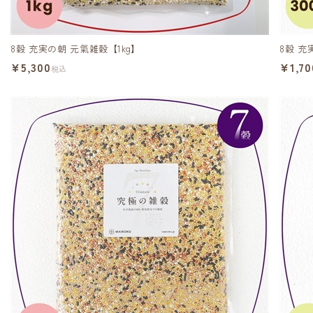
8穀 充実の朝 元氣雑穀【1kg】
8穀 充
¥5,300
¥1,70
税込