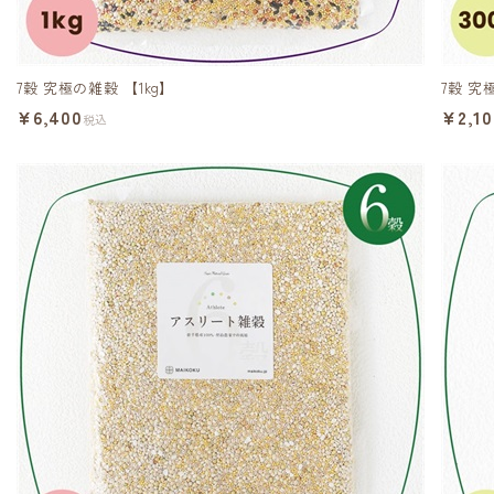
7穀 究極の雑穀 【1kg】
7穀 究
¥6,400
¥2,10
税込