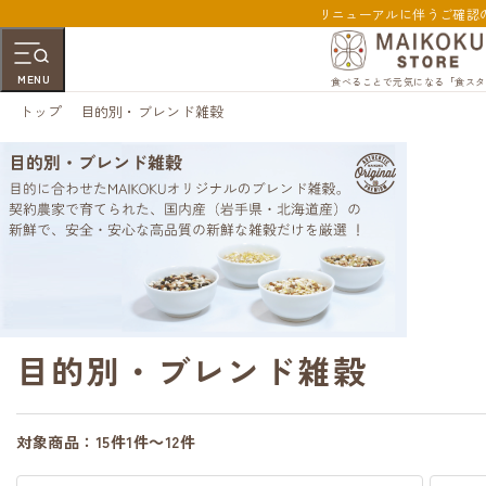
リニューアルに伴うご確認
MENU
食べることで元気になる「食スタ
トップ
目的別・ブレンド雑穀
目的別・ブレンド雑穀
対象商品：
15件
1件～12件