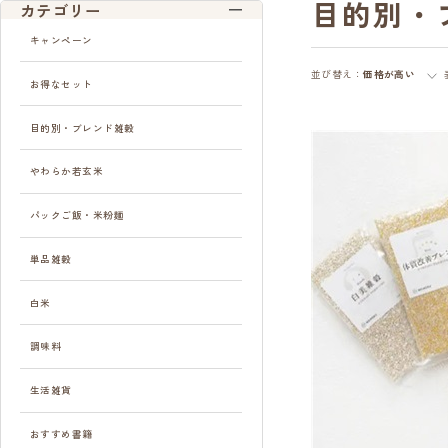
目的別・
カテゴリー
キャンペーン
並び替え：
価格が高い
お得なセット
目的別・ブレンド雑穀
やわらか若玄米
パックご飯・米粉麺
単品雑穀
白米
調味料
生活雑貨
おすすめ書籍