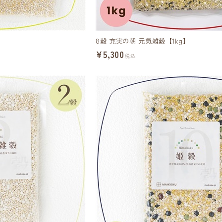
8穀 充実の朝 元氣雑穀【1kg】
¥5,300
税込