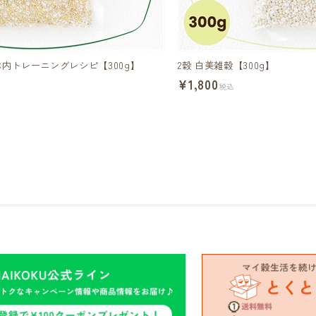
体内トレーニングレシピ【300g】
2穀 白美雑穀【300g】
¥1,800
税込