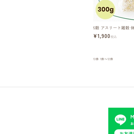
6穀 アスリート雑穀 
¥1,900
税込
13件
1件～12件