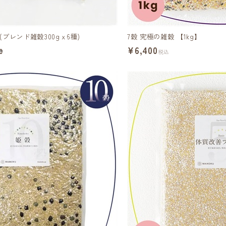
ブレンド雑穀300gｘ6種)
7穀 究極の雑穀 【1kg】
¥6,400
0
税込