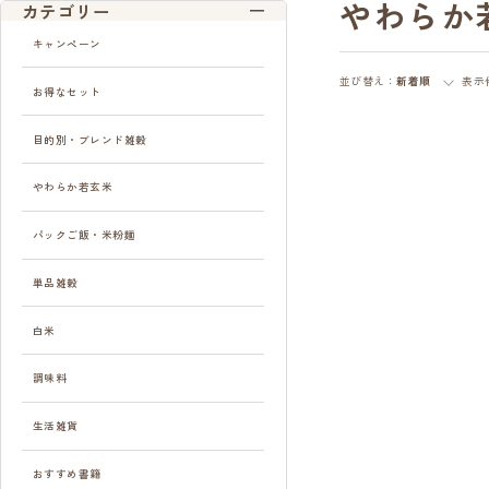
やわらか
カテゴリー
キャンペーン
並び替え：
新着順
表示
お得なセット
目的別・ブレンド雑穀
やわらか若玄米
パックご飯・米粉麺
単品雑穀
白米
調味料
生活雑貨
おすすめ書籍