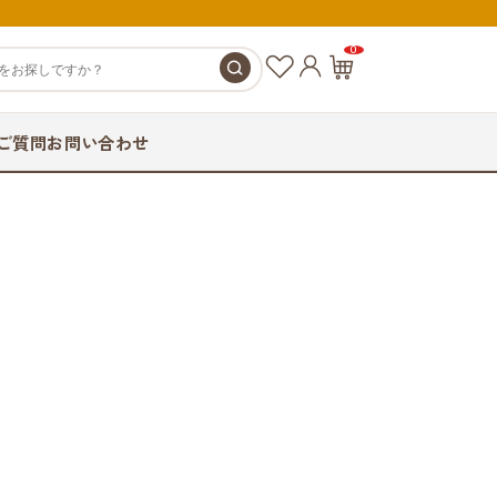
0
お
カ
気
ー
に
ト
ご質問
お問い合わせ
入
ペ
り
ー
ジ