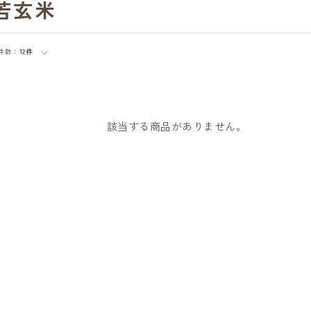
若玄米
件数：
12件
該当する商品がありません。