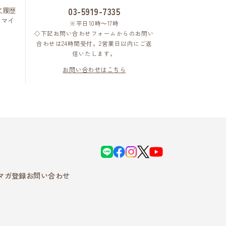
文履歴
03-5919-7335
はマイ
※平日10時～17時
◇下記お問い合わせフォームからのお問い
合わせは24時間受付。2営業日以内にご返
信いたします。
お問い合わせはこちら
L
f
i
X
Y
I
a
n
o
N
c
s
u
E
e
t
T
b
a
u
マガ登録
お問い合わせ
o
g
b
o
r
e
k
a
m