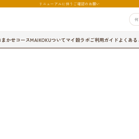
リニューアルに伴うご確認のお願い
おまかせコース
MAIKOKUついて
マイ穀ラボ
ご利用ガイド
よくある