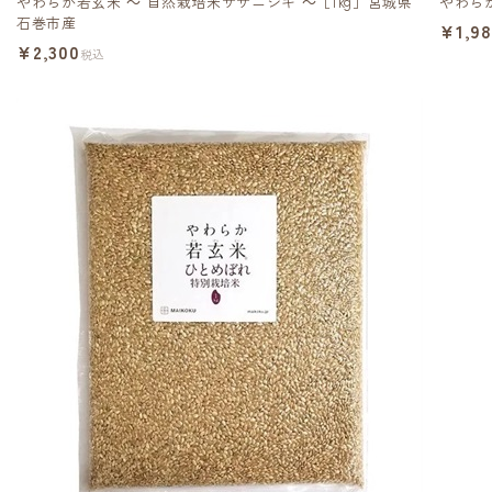
やわらか若玄米 ～ 自然栽培米ササニシキ ～［1kg］宮城県
やわら
石巻市産
¥1,9
¥2,300
税込