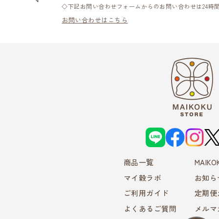
◇下記お問い合わせフォームからのお問い合わせは24時
お問い合わせはこちら
L
f
i
X
I
a
n
N
c
s
E
e
t
商品一覧
b
a
MAIK
o
g
o
r
マイ穀ラボ
お知ら
k
a
m
ご利用ガイド
定期便
よくあるご質問
メルマ