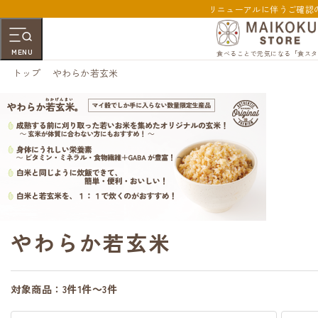
リニューアルに伴うご確認
MENU
食べることで元気になる「食スタ
トップ
やわらか若玄米
やわらか若玄米
対象商品：
3件
1件～3件