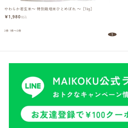
やわらか若玄米～ 特別栽培米ひとめぼれ ～［1kg］
¥1,980
税込
3件
1件～3件
1