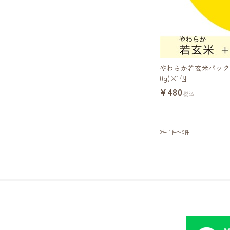
やわらか若玄米パック
0g)×1個
¥480
税込
9件
1件～9件