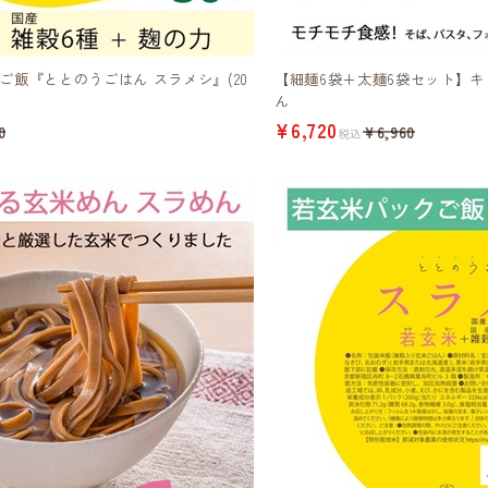
ご飯『ととのうごはん スラメシ』(20
【細麺6袋+太麺6袋セット】キ
ん
¥6,720
0
¥6,960
税込