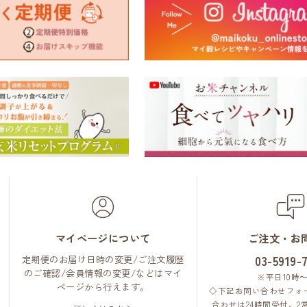
マイページについて
ご注文・お
定期便のお届け日時の変更/ご注文履歴
03-5919-
のご確認/会員情報の変更/などはマイ
※平日10時～
ページから行えます。
◇下記お問い合わせフォ
合わせは24時間受付。2