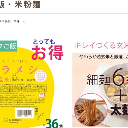
飯・米粉麺
表示件数：
12件