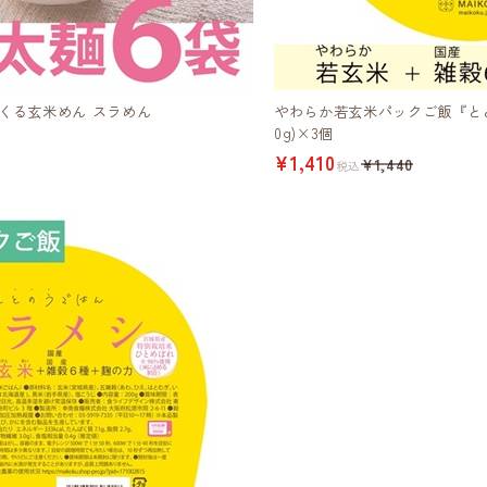
つくる玄米めん スラめん
やわらか若玄米パックご飯『とと
0g)×3個
¥1,410
¥1,440
税込