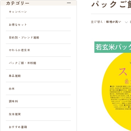
パックご
カテゴリー
キャンペーン
並び替え：
価格が高い
お得なセット
目的別・ブレンド雑穀
やわらか若玄米
パックご飯・米粉麺
単品雑穀
白米
調味料
生活雑貨
おすすめ書籍