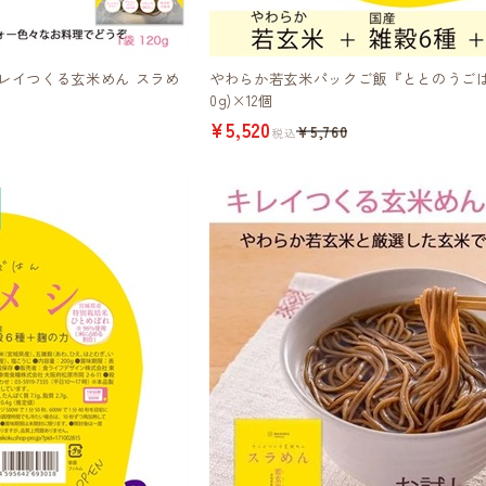
レイつくる玄米めん スラめ
やわらか若玄米パックご飯『ととのうごはん
0g)×12個
¥5,520
¥5,760
税込