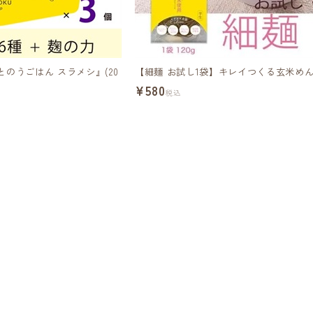
のうごはん スラメシ』(20
【細麺 お試し1袋】キレイつくる玄米めん
¥580
税込