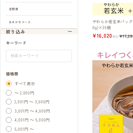
定期便
やわらか若玄米パック
おまかせコース
0g)×36個
絞り込み
¥16,020
¥17,28
税込
キーワード
価格帯
すべて表示
～ 2,000円
2,001円 ～ 3,000円
3,001円 ～ 4,000円
4,001円 ～ 5,000円
5,001円 ～