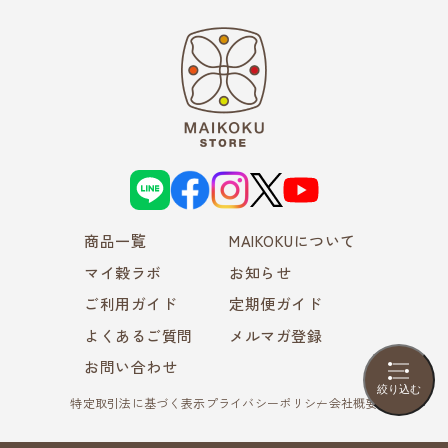
L
f
i
X
Y
I
a
n
o
N
c
s
u
E
e
t
T
商品一覧
b
a
MAIKOKUについて
u
o
g
b
o
r
e
マイ穀ラボ
お知らせ
k
a
m
ご利用ガイド
定期便ガイド
よくあるご質問
メルマガ登録
お問い合わせ
絞り込む
特定取引法に基づく表示
プライバシーポリシー
会社概要