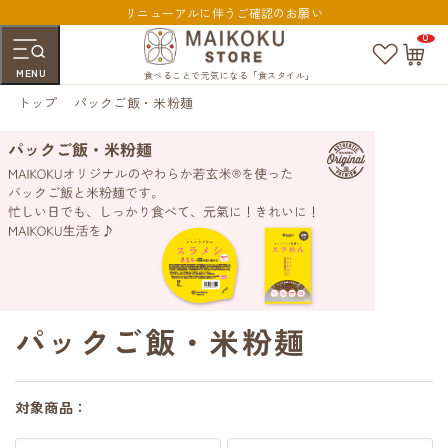
リニューアルに伴うご確認のお願い
0
お
カ
気
ー
MENU
に
ト
食べることで元気になる「食スタイル」
入
ペ
トップ
パックご飯・米粉麺
り
ー
ジ
パックご飯・米粉麺
対象商品：