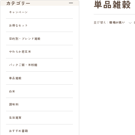
単品雑穀
カテゴリー
キャンペーン
並び替え：
価格が高い
お得なセット
目的別・ブレンド雑穀
やわらか若玄米
パックご飯・米粉麺
単品雑穀
白米
調味料
生活雑貨
おすすめ書籍