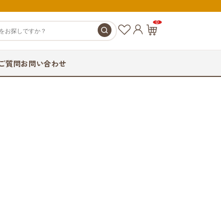
0
お
カ
気
ー
に
ト
ご質問
お問い合わせ
入
ペ
り
ー
ジ