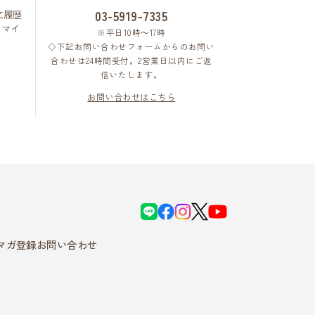
文履歴
03-5919-7335
はマイ
※平日10時～17時
◇下記お問い合わせフォームからのお問い
合わせは24時間受付。2営業日以内にご返
信いたします。
お問い合わせはこちら
L
f
i
X
Y
I
a
n
o
N
c
s
u
E
e
t
T
b
a
u
マガ登録
お問い合わせ
o
g
b
o
r
e
k
a
m