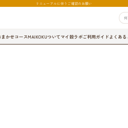
リニューアルに伴うご確認のお願い
おまかせコース
MAIKOKUついて
マイ穀ラボ
ご利用ガイド
よくある