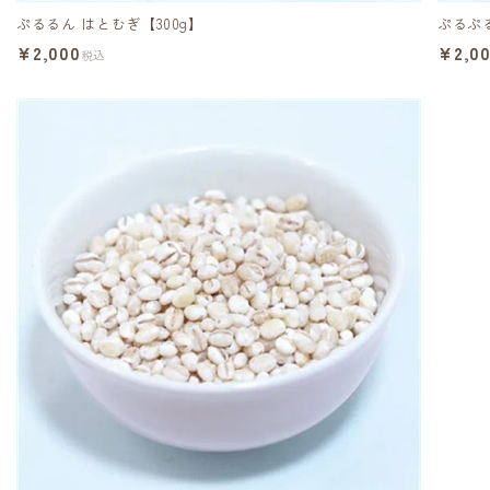
ぷるるん はとむぎ【300g】
ぷるぷる
¥2,000
¥2,0
税込