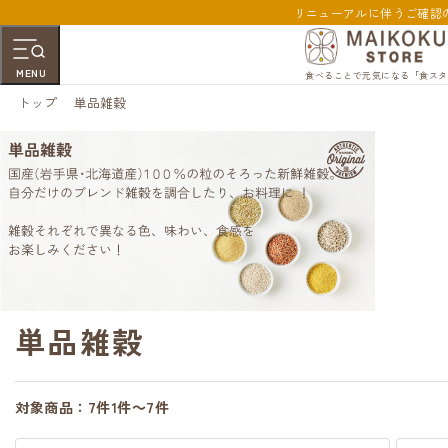
リニューアルに伴うご確認
MENU
食べることで元気になる「食スタ
トップ
単品雑穀
単品雑穀
対象商品：
7件
1件～7件