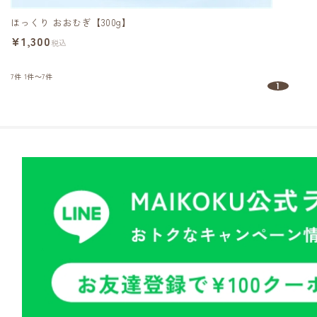
ほっくり おおむぎ【300g】
¥1,300
税込
7件
1件～7件
1