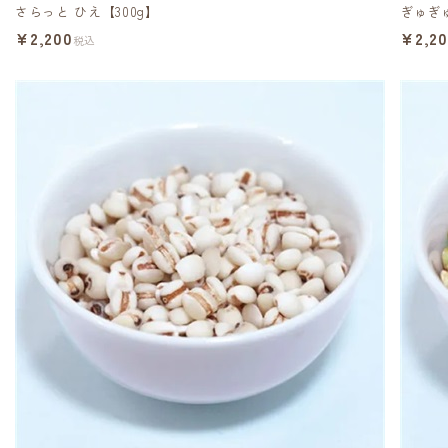
さらっと ひえ【300g】
ぎゅぎゅ
¥2,200
¥2,2
税込