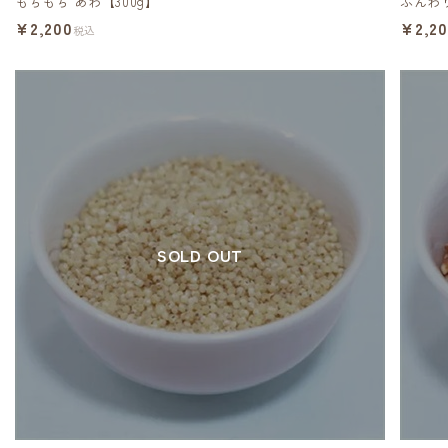
もちもち あわ【300g】
ふんわり
¥2,200
¥2,2
税込
SOLD OUT