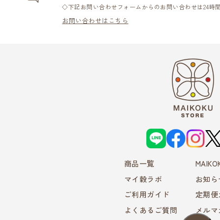
◇下記お問い合わせフォームからのお問い合わせは24時
お問い合わせはこちら
L
f
i
X
I
a
n
N
c
s
E
e
t
商品一覧
b
a
MAIK
o
g
o
r
マイ穀ラボ
お知ら
k
a
m
ご利用ガイド
定期便
よくあるご質問
メルマ