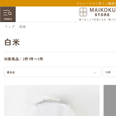
リニューアルに伴うご確認
MENU
食べることで元気になる「食スタ
トップ
白米
白米
対象商品：
2件
1件～2件
商品名
12件