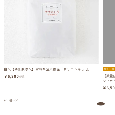
白米【特別栽培米】宮城県登米市産『ササニシキ 』5kg
おすすめ
¥6,900
【数量
税込
シヒカリ
¥6,5
2件
1件～2件
1