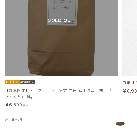
SOLD OUT
おすすめ
数量限定
白米【
¥6,9
【数量限定】エコファーマー認定 白米 富山県富山市産『コ
シヒカリ』 5kg
¥6,500
税込
2件
1件～2件
1