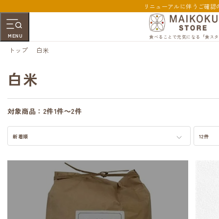
リニューアルに伴うご確認
MENU
食べることで元気になる「食スタ
トップ
白米
白米
対象商品：
2件
1件～2件
新着順
12件