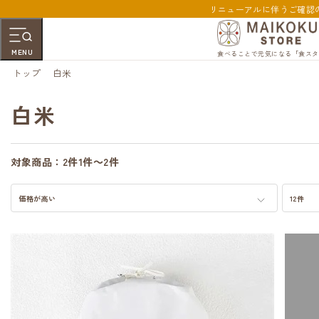
リニューアルに伴うご確認
MENU
食べることで元気になる「食スタ
トップ
白米
白米
対象商品：
2件
1件～2件
価格が高い
12件