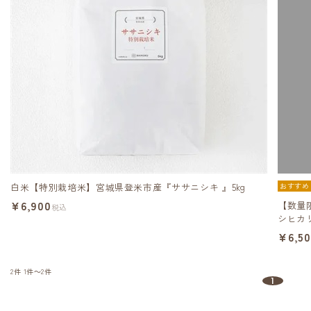
白米【特別栽培米】宮城県登米市産『ササニシキ 』5kg
おすすめ
¥6,900
【数量
税込
シヒカリ
¥6,5
2件
1件～2件
1