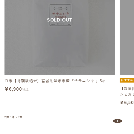
SOLD OUT
白米【特別栽培米】宮城県登米市産『ササニシキ 』5kg
おすすめ
¥6,900
【数量
税込
シヒカリ
¥6,5
2件
1件～2件
1