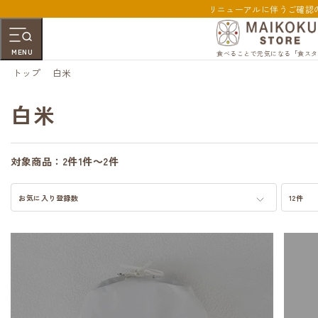
リニューアルに伴うご確認
MENU
食べることで元気になる「食スタ
トップ
白米
白米
対象商品：
2件
1件～2件
お気に入り登録数
12件