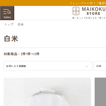
リニューアルに伴うご確認
MENU
食べることで元気になる「食スタ
トップ
白米
白米
対象商品：
2件
1件～2件
お気に入り登録数
40件