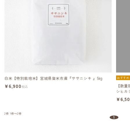
白米【特別栽培米】宮城県登米市産『ササニシキ 』5kg
おすすめ
¥6,900
【数量
税込
シヒカリ
¥6,5
2件
1件～2件
1