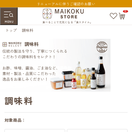
リニューアルに伴うご確認のお願い
0
お
カ
気
ー
MENU
に
ト
食べることで元気になる「食スタイル」
入
ペ
トップ
調味料
り
ー
ジ
調味料
対象商品：