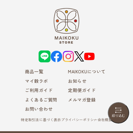
L
f
i
X
Y
I
a
n
o
N
c
s
u
E
e
t
T
商品一覧
b
a
MAIKOKUについて
u
o
g
b
o
r
e
マイ穀ラボ
お知らせ
k
a
m
ご利用ガイド
定期便ガイド
よくあるご質問
メルマガ登録
お問い合わせ
絞り込む
特定取引法に基づく表示
プライバシーポリシー
会社概要