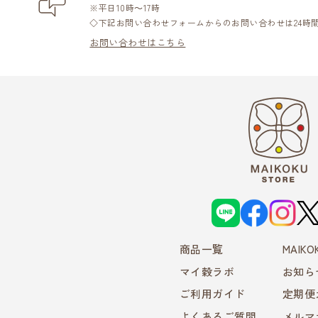
※平日10時～17時
◇下記お問い合わせフォームからのお問い合わせは24時
お問い合わせはこちら
L
f
i
X
I
a
n
N
c
s
E
e
t
商品一覧
b
a
MAIK
o
g
o
r
マイ穀ラボ
お知ら
k
a
m
ご利用ガイド
定期便
よくあるご質問
メルマ