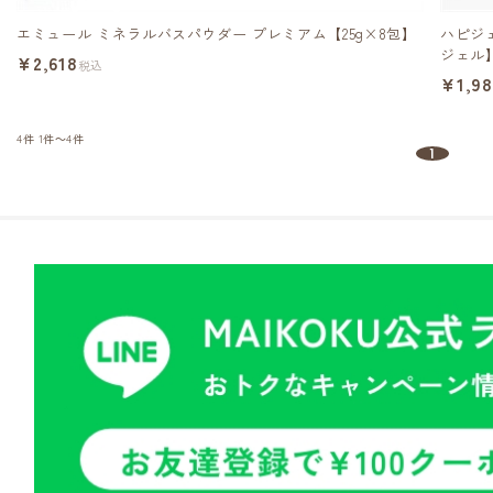
エミュール ミネラルバスパウダー プレミアム【25g×8包】
ハピジ
ジェル
¥2,618
税込
¥1,9
4件
1件～4件
1