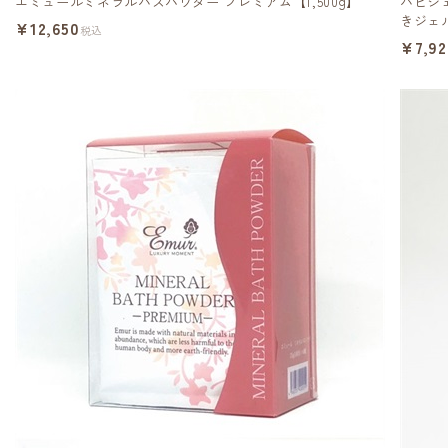
エミュールミネラルバスパウダー プレミアム【1,500g】
ハピジェ
きジェ
¥12,650
税込
¥7,92