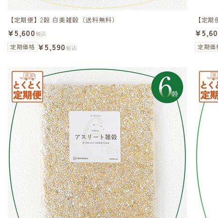
【定期便】2穀 白美雑穀（送料無料）
【定期
¥5,600
¥5,6
税込
¥5,590
定期価格
定期価
税込