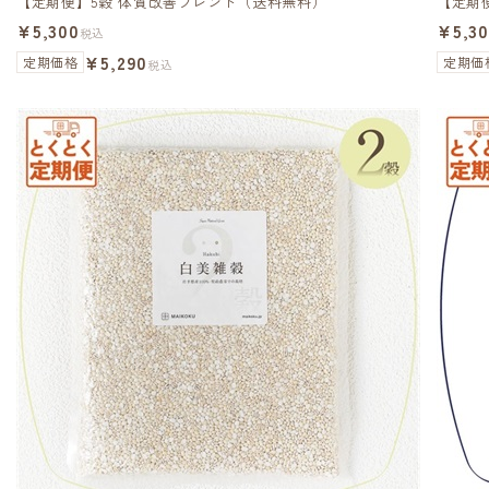
【定期便】5穀 体質改善ブレンド（送料無料）
【定期
¥5,300
¥5,3
税込
¥5,290
定期価格
定期価
税込