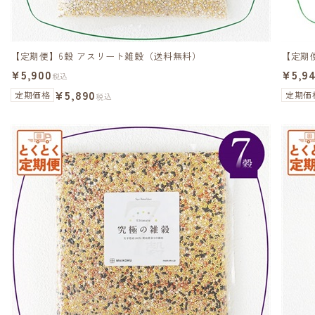
【定期便】6穀 アスリート雑穀（送料無料）
【定期
¥5,900
¥5,9
税込
¥5,890
定期価格
定期価
税込