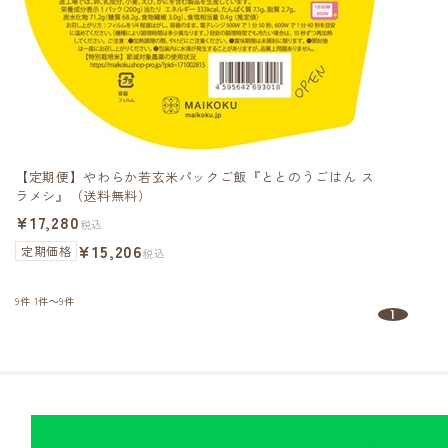
【定期便】やわらか若玄米パックご飯『ととのうごはん ス
ラメシ』（送料無料）
¥17,280
税込
¥15,206
定期価格
税込
9件
1件～9件
1