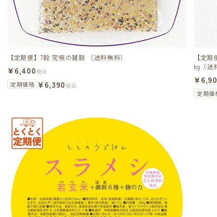
【定期便】7穀 究極の雑穀 （送料無料）
【定期
kg（送
¥6,400
税込
¥6,9
¥6,390
定期価格
税込
定期価