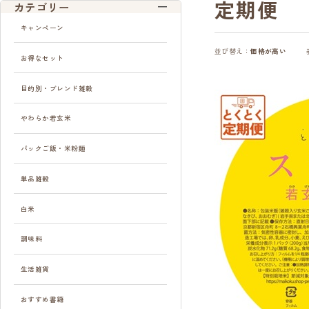
定期便
カテゴリー
キャンペーン
並び替え：
価格が高い
お得なセット
目的別・ブレンド雑穀
やわらか若玄米
パックご飯・米粉麺
単品雑穀
白米
調味料
生活雑貨
おすすめ書籍