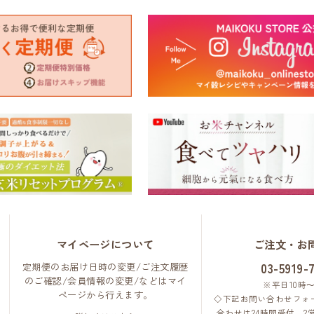
マイページについて
ご注文・お
定期便のお届け日時の変更/ご注文履歴
03-5919-
のご確認/会員情報の変更/などはマイ
※平日10時～
ページから行えます。
◇下記お問い合わせフォ
合わせは24時間受付。2