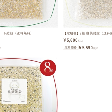
リート雑穀（送料無料）
【定期便】2穀 白美雑穀（送料
¥5,600
税込
¥5,590
定期価格
込
税込