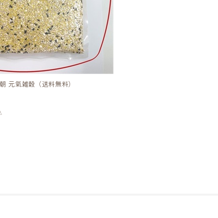
の朝 元氣雑穀（送料無料）
込