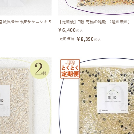
宮城県登米市産ササニシキ 5
【定期便】7穀 究極の雑穀 （送料無料）
¥6,400
税込
¥6,390
定期価格
税込