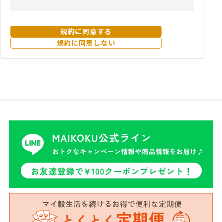
（ただし、一部他社サイトとリンクするサービスにつ
いては、当サイトのサポート範囲外となる為、各リン
ク先の規約に従うものとします）
規約に同意する
規約に同意しない
本規約の変更にご注意下さい
1. 当社は、会員の了承を得ることなく本規約を随時変
更することができるものとし、会員はこれを承諾しま
す。
2. 前項の変更については、当サイト上に1ヵ月間表示
した時点で、全ての会員が了承したものとみなしま
す。
会員のみなさまへの通知
1. 本規約の変更のケース以外に当社が必要と判断した
場合、当社は、会員に対し随時必要な事項を通知しま
す。
2. 前項の通知は、当サイト上に表示した時点で全ての
会員に通知したものとみなします。
会員登録について