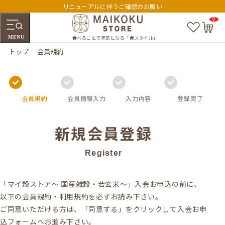
リニューアルに伴うご確認のお願い
0
お
カ
気
ー
MENU
に
ト
食べることで元気になる「食スタイル」
入
ペ
トップ
会員規約
り
ー
ジ
会員規約
会員情報入力
入力内容
登録完了
新規会員登録
Register
「マイ穀ストア～ 国産雑穀・若玄米～」入会お申込の前に、
以下の会員規約・利用規約を必ずお読み下さい。
ご同意いただける方は、「同意する」をクリックして入会お申
込フォームへお進み下さい。