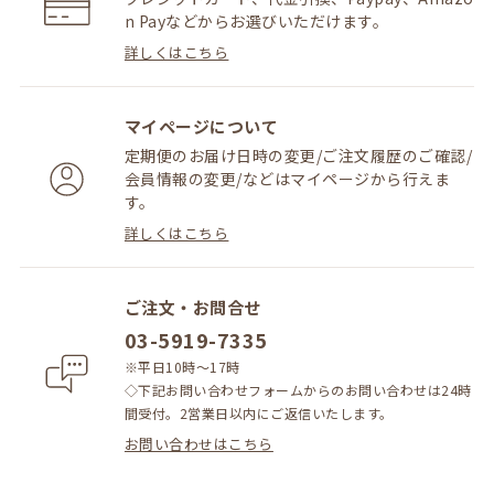
行う場合
n Payなどからお選びいただけます。
(b) 火災、停電等により当サイトの提供ができなくな
詳しくはこちら
った場合
(c) 地震、噴火、洪水、津波等の天災により当サイト
の提供ができなくなった場合
マイページについて
(d) 戦争、動乱、暴動、騒乱、労働争議等により当サ
イトの提供ができなくなった場合
定期便のお届け日時の変更/ご注文履歴のご確認/
(e) その他、運用上或は技術上当社が当サイトの一時
会員情報の変更/などはマイページから行えま
的な中断が必要と判断した場合
す。
2. 当社は、前項各号の場合以外の事由により当サイト
詳しくはこちら
の提供の遅延又は中断等が発生したとしても、これに
起因する会員又は他の第三者が被った損害について一
切の責任をも負わないものとします。
ご注文・お問合せ
03-5919-7335
禁止事項
※平日10時～17時
1. 当サイト上では以下の行為を禁止します。
◇下記お問い合わせフォームからのお問い合わせは24時
(a) 他の会員、第三者又は当社の著作権、その他知的
間受付。2営業日以内にご返信いたします。
所有権を侵害する行為
(b) 有害なコンピュータプログラム等を送信又は書き
お問い合わせはこちら
込む行為
(c) 第三者に不利益を与える行為