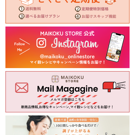
当サイトにおいてのご購入には会員登録が必要になり
ます。
なお会員登録は無料です。
※ログインには、会員登録時に入力したメールアドレ
スおよびパスワードが必要になります。
会員のみなさまから提供された個人情報
当サイトを利用するにあたって、会員の住所、電話番
号、購入履歴などの大切な個人情報がネットサーバ上
に登録されますが、当社はその個人情報を適切かつ確
実に管理するものとし、法令などにより開示が求めら
れる場合を除き、開示しないものとします。
※チャートなど一個人が特定できない範囲で集計する
場合があります。
お客様からの会員登録を承認しない場合
会員登録の申し込みを当社が受けた際、架空の人物を
登録した場合や、本人以外の第三者の会員登録をした
場合、過去に会員除名処分を受けたことがある場合な
ど、当社が不適当と判断した時は、その会員登録を承
認しない場合があります。