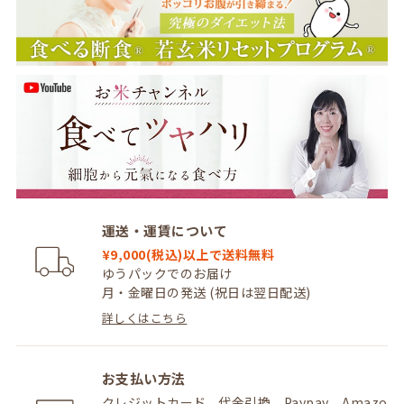
また一度承認した会員であっても前述のいずれかであ
ることが判明した場合は、ただちに承認を取り消させ
ていただきます。
個人利用以外に転用、商用することを禁止します
当サイトを利用する会員は当サイトに掲載されている
いかなる情報もコピー、又は他へ転用することを禁止
いたします。
掲載内容について
当社が提供する当サイトの掲載内容、営業内容は会員
運送・運賃について
への通知をすることなく、変更や中止することがあり
ます。また当社が提供する情報についていかなる保証
¥9,000(税込)以上で送料無料
も負わないものとします。
ゆうパックでのお届け
月・金曜日の発送 (祝日は翌日配送)
サービスを一時的に中断することがあります
詳しくはこちら
1. 当社は、以下の何れかが生じた場合には、会員に事
前に通知することなく、一時的に当サイトを中断する
ことがあります。
お支払い方法
(a) 当サイトのシステムの保守を定期的に又は緊急に
クレジットカード、代金引換、Paypay、Amazo