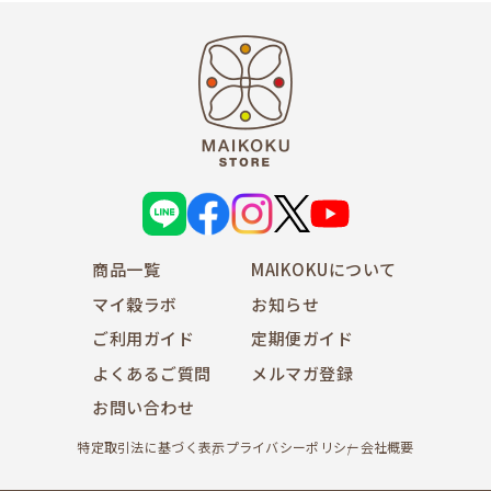
(d) 営利を目的として当サイトを利用する行為
(e) 公序良俗に反する行為
(f) 犯罪的行為に結びつく行為
(g) その他、法令に反する行為
2. 会員が当サイトの利用にあたり、第三者に対して損
害を与えた場合、当該会員は、自己の責任と費用をも
って解決し、当社に迷惑を掛け或は損害を与えること
のないものとします。
L
f
i
X
Y
3. 当社は当サイトの利用により発生した会員の損害全
I
a
n
o
N
c
s
u
てに対し、いかなる責任をも負わないものとし、損害
E
e
t
T
賠償をする一切の義務はないものとします。
商品一覧
b
a
MAIKOKUについて
u
o
g
b
4. 会員が本条に違反して当社に損害を与えた場合、当
o
r
e
マイ穀ラボ
お知らせ
社は、当該会員に対して被った損害の賠償を請求でき
k
a
m
るものとします。
ご利用ガイド
定期便ガイド
よくあるご質問
メルマガ登録
会員登録情報の変更について
お問い合わせ
1. 会員は、住所、電話番号その他当社への届出内容に
変更があった場合は、当サイト所定の方法において登
特定取引法に基づく表示
プライバシーポリシー
会社概要
録情報の変更手続きを行って下さい。
2. 前項の届出がなかったことで会員が不利益を被った