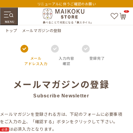
リニューアルに伴うご確認のお願い
0
お
カ
気
ー
MENU
に
ト
食べることで元気になる「食スタイル」
入
ペ
トップ
メールマガジンの登録
り
ー
ジ
メール
入力内容
登録完了
アドレス入力
確認
メールマガジンの登録
Subscribe Newsletter
メールマガジンを登録される方は、下記のフォームに必要事項
をご入力の上、「確認する」ボタンをクリックして下さい。
は必須入力となります。
必須