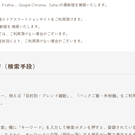
orer、Firefox 、Google Chrome、Safariの最新版を推奨いたします。
】
穀ストアスマートフォンサイトをご利用頂けます。
dの最新版を 推奨いたします。
ては、ご利用頂けない場合がございます。
定状況により、ご利用頂けない場合がございます。
方（検索手段）
リー、例えば「目的別・ブレンド雑穀」、「パックご飯・米粉麺」をご利
す。
検索」欄に「キーワード」を入力して検索ボタンを押すと、登録されてい
文」などから、キーワードに合致（部分一致）する商品が一覧で表示され