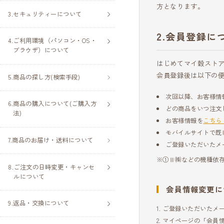
方となります。
セキュリティーについて
会員登録に
ご利用環境（パソコン・OS・
ブラウザ）について
はじめてマイ穀スト
会員登録後は以下の
商品の探し方(検索手段)
次回以降、お客様情
商品の購入について(ご購入方
どの商品をいつ注文
法)
お客様情報を
こちら
モバイルサイトで既
商品のお届け・送料について
ご登録いただいたメ
※①Ⅱ㈱などの機種依
ご注文の日時変更・キャンセ
ルについて
会員情報変更に
返品・交換について
ご登録いただいたメ
マイページの「会員