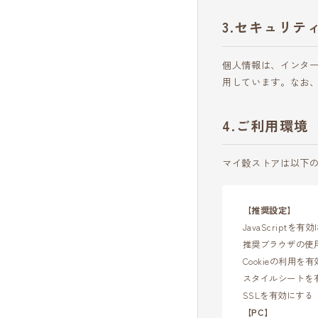
セキュリテ
個人情報は、インターネ
用しています。なお、
ご利用環境
マイ穀ストアは以下
【推奨設定】
JavaScriptを有
推奨ブラウザの使
Cookieの利用を
スタイルシートを
SSLを有効にする
【PC】