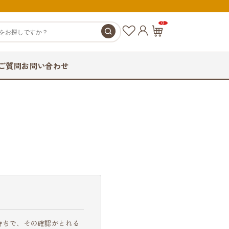
0
お
カ
気
ー
に
ト
ご質問
お問い合わせ
入
ペ
り
ー
ジ
持ちで、その確認がとれる