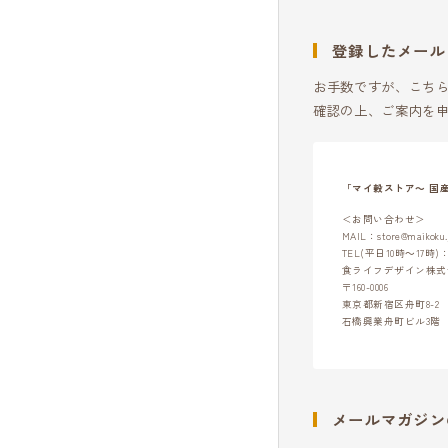
登録したメール
お手数ですが、こち
確認の上、ご案内を
「マイ穀ストア～ 国
＜お問い合わせ＞
MAIL：store@maikoku.
TEL(平日10時～17時)：03
食ライフデザイン株式
〒160-0006
東京都新宿区舟町8-2
石橋興業舟町ビル3階
メールマガジン