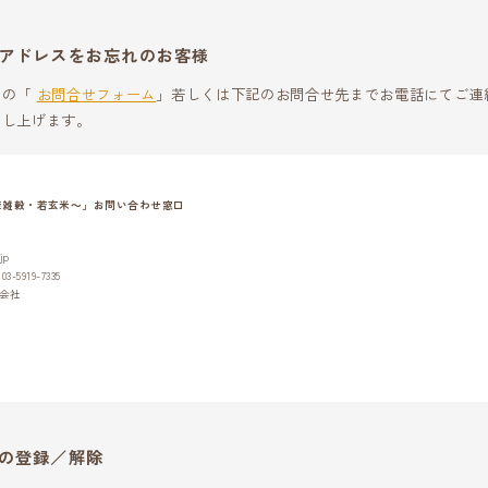
アドレスをお忘れのお客様
らの「
お問合せフォーム
」若しくは下記のお問合せ先までお電話にてご連
申し上げます。
産雑穀・若玄米～」お問い合わせ窓口
jp
-5919-7335
会社
の登録／解除