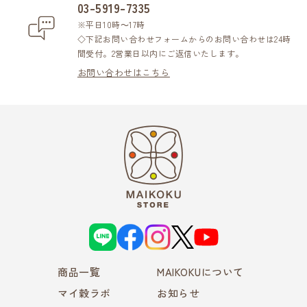
03-5919-7335
※平日10時～17時
◇下記お問い合わせフォームからのお問い合わせは24時
間受付。2営業日以内にご返信いたします。
お問い合わせはこちら
L
f
i
X
Y
I
a
n
o
N
c
s
u
E
e
t
T
商品一覧
b
a
MAIKOKUについて
u
o
g
b
o
r
e
マイ穀ラボ
お知らせ
k
a