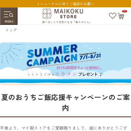
リニューアルに伴うご確認のお願い
0
お
カ
気
ー
MENU
に
ト
食べることで元気になる「食スタイル」
入
ペ
トップ
り
ー
ジ
夏のおうちご飯応援キャンペーンのご案
内
平素より、マイ穀ストアをご愛顧賜りまして、誠にありがとうござ